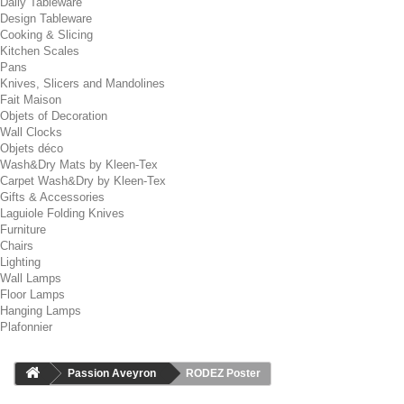
Daily Tableware
Design Tableware
Cooking & Slicing
Kitchen Scales
Pans
Knives, Slicers and Mandolines
Fait Maison
Objets of Decoration
Wall Clocks
Objets déco
Wash&Dry Mats by Kleen-Tex
Carpet Wash&Dry by Kleen-Tex
Gifts & Accessories
Laguiole Folding Knives
Furniture
Chairs
Lighting
Wall Lamps
Floor Lamps
Hanging Lamps
Plafonnier
Passion Aveyron
RODEZ Poster